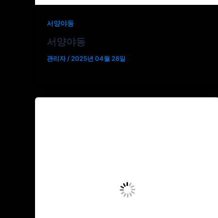
서양야동
서양야동
관리자
/
2025년 04월 28일