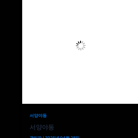
서양야동
서양야동
관리자
/
2025년 04월 28일