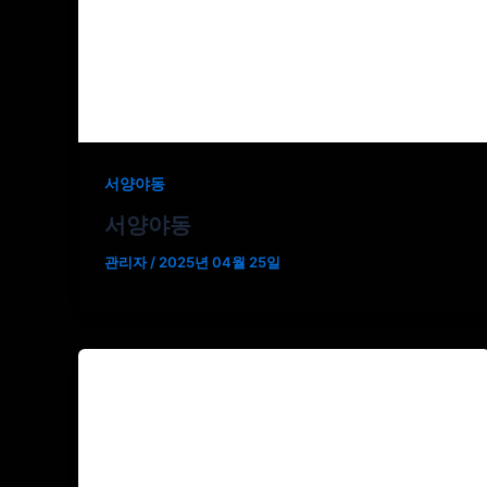
서양야동
서양야동
관리자
/
2025년 04월 25일